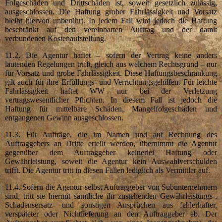
Folgeschäden und Drittschäden ist, soweit gesetzlich zulässig,
ausgeschlossen. Die Haftung grober Fahrlässigkeit und Vorsatz
bleibt hiervon unberührt. In jedem Fall wird jedoch die Haftung
beschränkt auf den vereinbarten Auftrag und der damit
verbundenen Kostenaufstellung.
11.2. Die Agentur haftet – sofern der Vertrag keine anders
lautenden Regelungen trifft, gleich aus welchem Rechtsgrund – nur
für Vorsatz und grobe Fahrlässigkeit. Diese Haftungsbeschränkung
gilt auch für ihre Erfüllungs- und Verrichtungsgehilfen. Für leichte
Fahrlässigkeit haftet WW nur bei der Verletzung
vertragswesentlicher Pflichten. In diesem Fall ist jedoch die
Haftung für mittelbare Schäden, Mangelfolgeschäden und
entgangenen Gewinn ausgeschlossen.
11.3. Für Aufträge, die im Namen und auf Rechnung des
Auftraggebers an Dritte erteilt werden, übernimmt die Agentur
gegenüber dem Auftraggeber keinerlei Haftung oder
Gewährleistung, soweit die Agentur kein Auswahlverschulden
trifft. Die Agentur tritt in diesen Fällen lediglich als Vermittler auf.
11.4. Sofern die Agentur selbst Auftraggeber von Subunternehmern
sind, tritt sie hiermit sämtliche ihr zustehenden Gewährleistungs-,
Schadensersatz- und sonstigen Ansprüchen aus fehlerhafter,
verspäteter oder Nichtlieferung an den Auftraggeber ab. Der