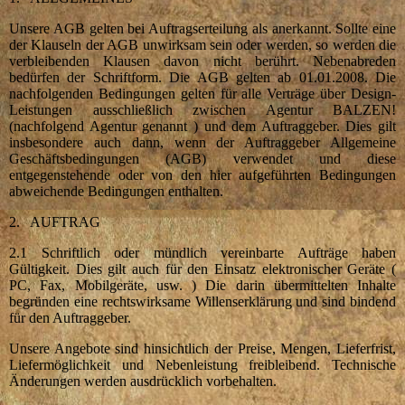
Unsere AGB gelten bei Auftragserteilung als anerkannt. Sollte eine
der Klauseln der AGB unwirksam sein oder werden, so werden die
verbleibenden Klausen davon nicht berührt. Nebenabreden
bedürfen der Schriftform. Die AGB gelten ab 01.01.2008. Die
nachfolgenden Bedingungen gelten für alle Verträge über Design-
Leistungen ausschließlich zwischen Agentur BALZEN!
(nachfolgend Agentur genannt ) und dem Auftraggeber. Dies gilt
insbesondere auch dann, wenn der Auftraggeber Allgemeine
Geschäftsbedingungen (AGB) verwendet und diese
entgegenstehende oder von den hier aufgeführten Bedingungen
abweichende Bedingungen enthalten.
2. AUFTRAG
2.1 Schriftlich oder mündlich vereinbarte Aufträge haben
Gültigkeit. Dies gilt auch für den Einsatz elektronischer Geräte (
PC, Fax, Mobilgeräte, usw. ) Die darin übermittelten Inhalte
begründen eine rechtswirksame Willenserklärung und sind bindend
für den Auftraggeber.
Unsere Angebote sind hinsichtlich der Preise, Mengen, Lieferfrist,
Liefermöglichkeit und Nebenleistung freibleibend. Technische
Änderungen werden ausdrücklich vorbehalten.