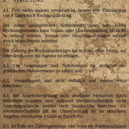
4. VERGÜTUNG
4.1. Falls nichts anderes vereinbart ist, besteht eine Zahlungsfrist
von 8 Tagen nach Rechnungsstellung.
Bei neuen geschäftlichen Verbindungen oder sehr hohen
Rechnungssummen kann Voraus- oder Abschlagszahlung bis zu 60
% verlangt werden. Voraus- oder Abschlagszahlungen werden
gleich in das Projekt investiert.
Die Zahlung des Rechnungsbetrages hat in Euro, ohne Abzug, auf
eines der Konten der Agentur zu erfolgen.
4.2. Die Vergütungen sind Nettobeträge, die zuzüglich der
gesetzlichen Mehrwertsteuer zu zahlen sind.
4.3. Versandkosten sind nicht enthalten und werden extra
berechnet.
4.4. Bei Angebotserstellung nicht absehbare Mehrarbeit durch
fehlerhafte Angaben oder aufgrund überdurchschnittlich vieler
Änderungswünsche werden nach Stundenlohn berechnet. Als
überdurchschnittlich gilt die Überschreitung der im aktuellsten
Angebot vereinbarten Anzahl an Entwürfen.
4.5. Im Falle des Zahlungsverzugs oder wenn die Kreditwürdigkeit