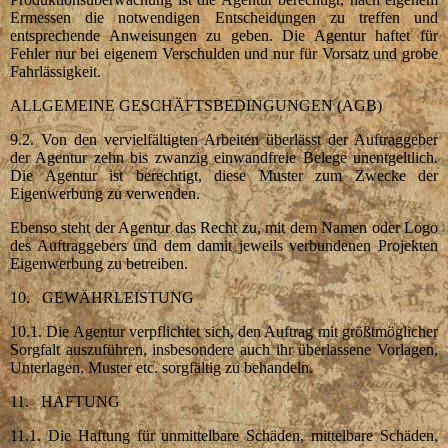
Ermessen die notwendigen Entscheidungen zu treffen und
entsprechende Anweisungen zu geben. Die Agentur haftet für
Fehler nur bei eigenem Verschulden und nur für Vorsatz und grobe
Fahrlässigkeit.
ALLGEMEINE GESCHÄFTSBEDINGUNGEN (AGB)
9.2. Von den vervielfältigten Arbeiten überlässt der Auftraggeber
der Agentur zehn bis zwanzig einwandfreie Belege unentgeltlich.
Die Agentur ist berechtigt, diese Muster zum Zwecke der
Eigenwerbung zu verwenden.
Ebenso steht der Agentur das Recht zu, mit dem Namen oder Logo
des Auftraggebers und dem damit jeweils verbundenen Projekten
Eigenwerbung zu betreiben.
10. GEWÄHRLEISTUNG
10.1. Die Agentur verpflichtet sich, den Auftrag mit größtmöglicher
Sorgfalt auszuführen, insbesondere auch ihr überlassene Vorlagen,
Unterlagen, Muster etc. sorgfältig zu behandeln.
11. HAFTUNG
11.1. Die Haftung für unmittelbare Schäden, mittelbare Schäden,