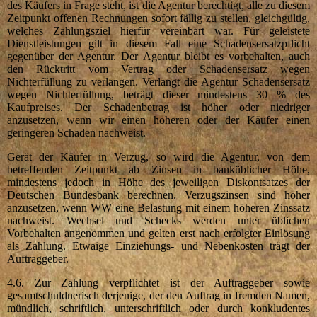
des Käufers in Frage steht, ist die Agentur berechtigt, alle zu diesem
Zeitpunkt offenen Rechnungen sofort fällig zu stellen, gleichgültig,
welches Zahlungsziel hierfür vereinbart war. Für geleistete
Dienstleistungen gilt in diesem Fall eine Schadensersatzpflicht
gegenüber der Agentur. Der Agentur bleibt es vorbehalten, auch
den Rücktritt vom Vertrag oder Schadensersatz wegen
Nichterfüllung zu verlangen. Verlangt die Agentur Schadensersatz
wegen Nichterfüllung, beträgt dieser mindestens 30 % des
Kaufpreises. Der Schadenbetrag ist höher oder niedriger
anzusetzen, wenn wir einen höheren oder der Käufer einen
geringeren Schaden nachweist.
Gerät der Käufer in Verzug, so wird die Agentur, von dem
betreffenden Zeitpunkt ab Zinsen in banküblicher Höhe,
mindestens jedoch in Höhe des jeweiligen Diskontsatzes der
Deutschen Bundesbank berechnen. Verzugszinsen sind höher
anzusetzen, wenn WW eine Belastung mit einem höheren Zinssatz
nachweist. Wechsel und Schecks werden unter üblichen
Vorbehalten angenommen und gelten erst nach erfolgter Einlösung
als Zahlung. Etwaige Einziehungs- und Nebenkosten trägt der
Auftraggeber.
4.6. Zur Zahlung verpflichtet ist der Auftraggeber sowie
gesamtschuldnerisch derjenige, der den Auftrag in fremden Namen,
mündlich, schriftlich, unterschriftlich oder durch konkludentes