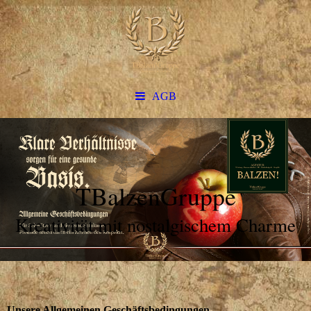
AGB
TBalzenGruppe
Kreativität mit nostalgischem Charme
Unsere Allgemeinen Geschäftsbedingungen