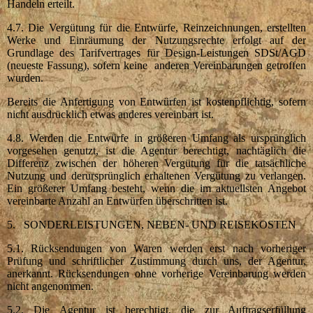
Handeln erteilt.
4.7. Die Vergütung für die Entwürfe, Reinzeichnungen, erstellten
Werke und Einräumung der Nutzungsrechte erfolgt auf der
Grundlage des Tarifvertrages für Design-Leistungen SDSt/AGD
(neueste Fassung), sofern keine anderen Vereinbarungen getroffen
wurden.
Bereits die Anfertigung von Entwürfen ist kostenpflichtig, sofern
nicht ausdrücklich etwas anderes vereinbart ist.
4.8. Werden die Entwürfe in größeren Umfang als ursprünglich
vorgesehen genutzt, ist die Agentur berechtigt, nachtäglich die
Differenz zwischen der höheren Vergütung für die tatsächliche
Nutzung und derursprünglich erhaltenen Vergütung zu verlangen.
Ein größerer Umfang besteht, wenn die im aktuellsten Angebot
vereinbarte Anzahl an Entwürfen überschritten ist.
5. SONDERLEISTUNGEN, NEBEN- UND REISEKOSTEN
5.1. Rücksendungen von Waren werden erst nach vorheriger
Prüfung und schriftlicher Zustimmung durch uns, der Agentur,
anerkannt. Rücksendungen ohne vorherige Vereinbarung werden
nicht angenommen.
5.2. Die Agentur ist berechtigt, die zur Auftragserfüllung