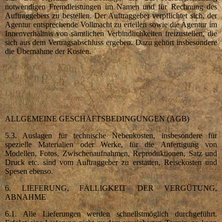
notwendigen Fremdleistungen im Namen und für Rechnung des
Auftraggebers zu bestellen. Der Auftraggeber verpflichtet sich, der
Agentur entsprechende Vollmacht zu erteilen sowie die Agentur im
Innenverhältnis von sämtlichen Verbindlichkeiten freizustellen, die
sich aus dem Vertragsabschluss ergeben. Dazu gehört insbesondere
die Übernahme der Kosten.
ALLGEMEINE GESCHÄFTSBEDINGUNGEN (AGB)
5.3. Auslagen für technische Nebenkosten, insbesondere für
spezielle Materialien oder Werke, für die Anfertigung von
Modellen, Fotos, Zwischenaufnahmen, Reproduktionen, Satz und
Druck etc. sind vom Auftraggeber zu erstatten, Reisekosten und
Spesen ebenso.
6. LIEFERUNG, FÄLLIGKEIT DER VERGÜTUNG,
ABNAHME
6.1. Alle Lieferungen werden schnellstmöglich durchgeführt.