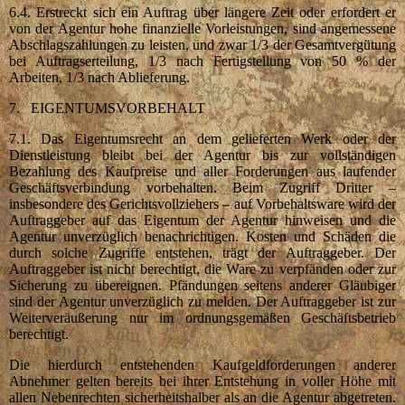
6.4. Erstreckt sich ein Auftrag über längere Zeit oder erfordert er
von der Agentur hohe finanzielle Vorleistungen, sind angemessene
Abschlagszahlungen zu leisten, und zwar 1/3 der Gesamtvergütung
bei Auftragserteilung, 1/3 nach Fertigstellung von 50 % der
Arbeiten, 1/3 nach Ablieferung.
7. EIGENTUMSVORBEHALT
7.1. Das Eigentumsrecht an dem gelieferten Werk oder der
Dienstleistung bleibt bei der Agentur bis zur vollständigen
Bezahlung des Kaufpreise und aller Forderungen aus laufender
Geschäftsverbindung vorbehalten. Beim Zugriff Dritter –
insbesondere des Gerichtsvollziehers – auf Vorbehaltsware wird der
Auftraggeber auf das Eigentum der Agentur hinweisen und die
Agentur unverzüglich benachrichtigen. Kosten und Schäden die
durch solche Zugriffe entstehen, trägt der Auftraggeber. Der
Auftraggeber ist nicht berechtigt, die Ware zu verpfänden oder zur
Sicherung zu übereignen. Pfändungen seitens anderer Gläubiger
sind der Agentur unverzüglich zu melden. Der Auftraggeber ist zur
Weiterveräußerung nur im ordnungsgemäßen Geschäftsbetrieb
berechtigt.
Die hierdurch entstehenden Kaufgeldforderungen anderer
Abnehmer gelten bereits bei ihrer Entstehung in voller Höhe mit
allen Nebenrechten sicherheitshalber als an die Agentur abgetreten.