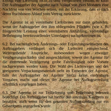
Erfolgt eine Lieferung nicht zu dem vereinbarten Termin, so kann
Der Auftraggeber der Agentur nach Ablauf von zwei Monaten eine
Nachfrist von vier Wochen setzen, mit der Erklärung, dass er nach
deren fruchtlosem Ablauf vom Vertrag zurücktrete.
Die Agentur ist an vereinbarte Lieferzeiten nur dann gebunden,
wenn der Auftraggeber den ihm obliegenden Pflichten (wie z. B.
fristgerechte Leistung einer vereinbarten Anzahlung, vollständige
Beibringung bereitzustellender Unterlagen) nachgekommen ist.
6.2. Bei nachträglichen Änderungs- oder Ergänzungswünschen des
Auftraggebers verlängert sich die Lieferzeit entsprechend.
Weitergehende Ansprüche, insbesondere wegen etwaiger
Verzögerungsschäden sind ausgeschlossen, soweit der Agentur für
die eintretende Verzögerung grobe Fahrlässigkeit oder Vorsatz
nachgewiesen werden kann. Die Wahl des Lieferweges und des
geeigneten Verpackungsmaterials steht im Ermessen der Agentur,
falls der Auftraggeber der Agentur hierzu keine eindeutigen
Vorgaben macht und dieser der Agentur bei Auftragserteilung
schriftlich vorgelegen haben.
6.3. Die Agentur ist zur Teillieferung und Teilleistung jederzeit
berechtigt. Der Auftraggeber hat hierfür den anteiligen Kaufpreis zu
bezahlen, auch wenn für den gesamten Auftragsumfang nur ein
Gesamtpreis angegeben wurde.