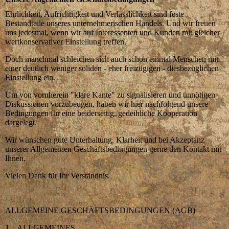
Ehrlichkeit, Aufrichtigkeit und Verlässlichkeit sind feste
Bestandteile unseres unternehmerischen Handels. Und wir freuen
uns jedesmal, wenn wir auf Interessenten und Kunden mit gleicher
wertkonservativer Einstellung treffen.
Doch manchmal schleichen sich auch schon einmal Menschen mit
einer deutlich weniger soliden - eher freizügigen - diesbezüglichen
Einstellung ein.
Um von vornherein "klare Kante" zu signalisieren und unnötigen
Diskussionen vorzubeugen, haben wir hier nachfolgend unsere
Bedingungen für eine beiderseitig, gedeihliche Kooperation
dargelegt.
Wir wünschen gute Unterhaltung, Klarheit und bei Akzeptanz
unserer Allgemeinen Geschäftsbedingungen gerne den Kontakt mit
Ihnen.
Vielen Dank für Ihr Verständnis.
ALLGEMEINE GESCHÄFTSBEDINGUNGEN (AGB)
1. ALLGEMEINES