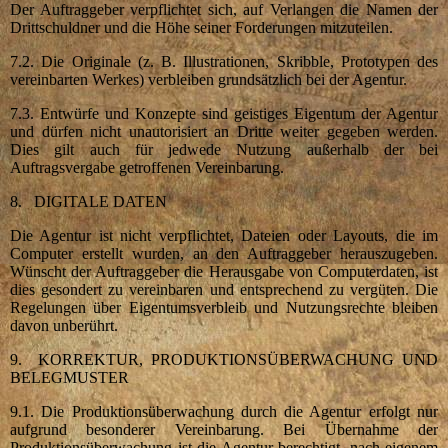
Der Auftraggeber verpflichtet sich, auf Verlangen die Namen der
Drittschuldner und die Höhe seiner Forderungen mitzuteilen.
7.2. Die Originale (z. B. Illustrationen, Skribble, Prototypen des
vereinbarten Werkes) verbleiben grundsätzlich bei der Agentur.
7.3. Entwürfe und Konzepte sind geistiges Eigentum der Agentur
und dürfen nicht unautorisiert an Dritte weiter gegeben werden.
Dies gilt auch für jedwede Nutzung außerhalb der bei
Auftragsvergabe getroffenen Vereinbarung.
8. DIGITALE DATEN
Die Agentur ist nicht verpflichtet, Dateien oder Layouts, die im
Computer erstellt wurden, an den Auftraggeber herauszugeben.
Wünscht der Auftraggeber die Herausgabe von Computerdaten, ist
dies gesondert zu vereinbaren und entsprechend zu vergüten. Die
Regelungen über Eigentumsverbleib und Nutzungsrechte bleiben
davon unberührt.
9. KORREKTUR, PRODUKTIONSÜBERWACHUNG UND
BELEGMUSTER
9.1. Die Produktionsüberwachung durch die Agentur erfolgt nur
aufgrund besonderer Vereinbarung. Bei Übernahme der
Produktionsüberwachung ist die Agentur berechtigt, nach eigenem