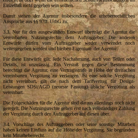
Einzelfall nicht gegeben sein sollten.
Damit stehen der Agentur insbesondere die urheberrechtlichen
Ansprüche aus §§ 97ff. UrhG zu.
3.3. Nur für den ausgewählten Entwurf überträgt die Agentur die
vereinbarten Nutzungsrechte dem Auftraggeber. Die anderen
Entwürfe dürfen vom Auftraggeber weder verwendet noch
weitergegeben werden und bleiben Eigentum der Agentur.
Für diese Entwürfe gilt: Jede Nachahmung, auch von Teilen oder
Details, ist unzulässig. Ein Verstoß gegen diese Bestimmung
berechtigt die Agentur, eine Vertragsstrafe in Höhe der dreifachen
vereinbarten Vergütung zu verlangen. Ist eine solche Vergütung
nicht vereinbart, gilt die nach dem Tarifvertrag für Design-
Leistungen SDSt/AGD (neueste Fassung) übliche Vergütung als
vereinbart.
Die Folgeschäden für die Agentur sind daraus allerdings noch nicht
geregelt. Die Nutzungsrechte gehen erst nach vollständiger Zahlung
der Vergütung durch den Auftraggeber auf diesen über.
3.4. Vorschläge des Auftraggebers oder seine sonstige Mitarbeit
haben keinen Einfluss auf die Höhe der Vergütung. Sie begründen
kein Miturheberrecht.