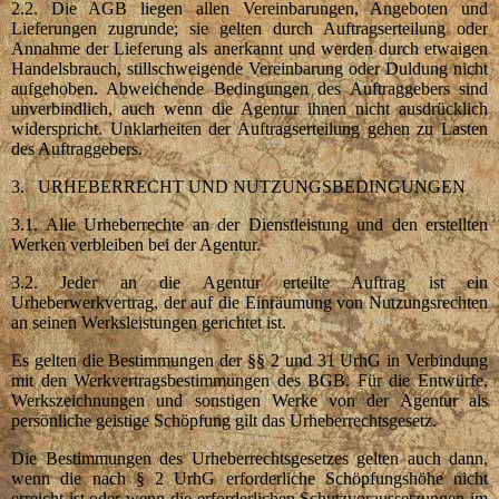
2.2. Die AGB liegen allen Vereinbarungen, Angeboten und
Lieferungen zugrunde; sie gelten durch Auftragserteilung oder
Annahme der Lieferung als anerkannt und werden durch etwaigen
Handelsbrauch, stillschweigende Vereinbarung oder Duldung nicht
aufgehoben. Abweichende Bedingungen des Auftraggebers sind
unverbindlich, auch wenn die Agentur ihnen nicht ausdrücklich
widerspricht. Unklarheiten der Auftragserteilung gehen zu Lasten
des Auftraggebers.
3. URHEBERRECHT UND NUTZUNGSBEDINGUNGEN
3.1. Alle Urheberrechte an der Dienstleistung und den erstellten
Werken verbleiben bei der Agentur.
3.2. Jeder an die Agentur erteilte Auftrag ist ein
Urheberwerkvertrag, der auf die Einräumung von Nutzungsrechten
an seinen Werksleistungen gerichtet ist.
Es gelten die Bestimmungen der §§ 2 und 31 UrhG in Verbindung
mit den Werkvertragsbestimmungen des BGB. Für die Entwürfe,
Werkszeichnungen und sonstigen Werke von der Agentur als
persönliche geistige Schöpfung gilt das Urheberrechtsgesetz.
Die Bestimmungen des Urheberrechtsgesetzes gelten auch dann,
wenn die nach § 2 UrhG erforderliche Schöpfungshöhe nicht
erreicht ist oder wenn die erforderlichen Schutzvoraussetzungen im