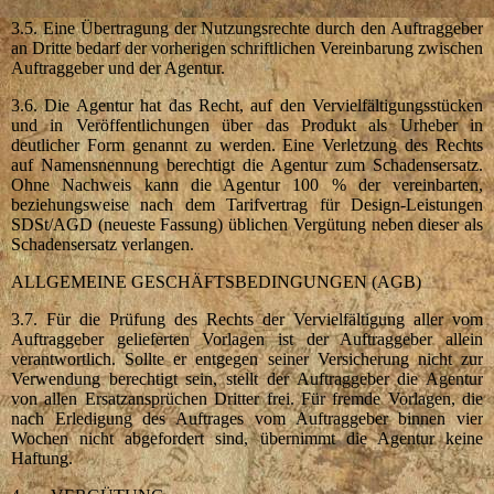
3.5. Eine Übertragung der Nutzungsrechte durch den Auftraggeber
an Dritte bedarf der vorherigen schriftlichen Vereinbarung zwischen
Auftraggeber und der Agentur.
3.6. Die Agentur hat das Recht, auf den Vervielfältigungsstücken
und in Veröffentlichungen über das Produkt als Urheber in
deutlicher Form genannt zu werden. Eine Verletzung des Rechts
auf Namensnennung berechtigt die Agentur zum Schadensersatz.
Ohne Nachweis kann die Agentur 100 % der vereinbarten,
beziehungsweise nach dem Tarifvertrag für Design-Leistungen
SDSt/AGD (neueste Fassung) üblichen Vergütung neben dieser als
Schadensersatz verlangen.
ALLGEMEINE GESCHÄFTSBEDINGUNGEN (AGB)
3.7. Für die Prüfung des Rechts der Vervielfältigung aller vom
Auftraggeber gelieferten Vorlagen ist der Auftraggeber allein
verantwortlich. Sollte er entgegen seiner Versicherung nicht zur
Verwendung berechtigt sein, stellt der Auftraggeber die Agentur
von allen Ersatzansprüchen Dritter frei. Für fremde Vorlagen, die
nach Erledigung des Auftrages vom Auftraggeber binnen vier
Wochen nicht abgefordert sind, übernimmt die Agentur keine
Haftung.