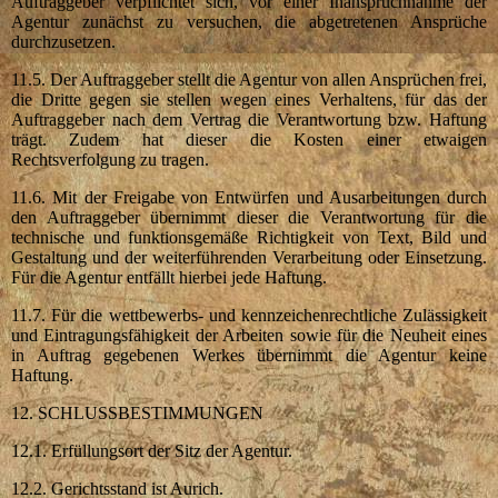
Auftraggeber verpflichtet sich, vor einer Inanspruchnahme der
Agentur zunächst zu versuchen, die abgetretenen Ansprüche
durchzusetzen.
11.5. Der Auftraggeber stellt die Agentur von allen Ansprüchen frei,
die Dritte gegen sie stellen wegen eines Verhaltens, für das der
Auftraggeber nach dem Vertrag die Verantwortung bzw. Haftung
trägt. Zudem hat dieser die Kosten einer etwaigen
Rechtsverfolgung zu tragen.
11.6. Mit der Freigabe von Entwürfen und Ausarbeitungen durch
den Auftraggeber übernimmt dieser die Verantwortung für die
technische und funktionsgemäße Richtigkeit von Text, Bild und
Gestaltung und der weiterführenden Verarbeitung oder Einsetzung.
Für die Agentur entfällt hierbei jede Haftung.
11.7. Für die wettbewerbs- und kennzeichenrechtliche Zulässigkeit
und Eintragungsfähigkeit der Arbeiten sowie für die Neuheit eines
in Auftrag gegebenen Werkes übernimmt die Agentur keine
Haftung.
12. SCHLUSSBESTIMMUNGEN
12.1. Erfüllungsort der Sitz der Agentur.
12.2. Gerichtsstand ist Aurich.